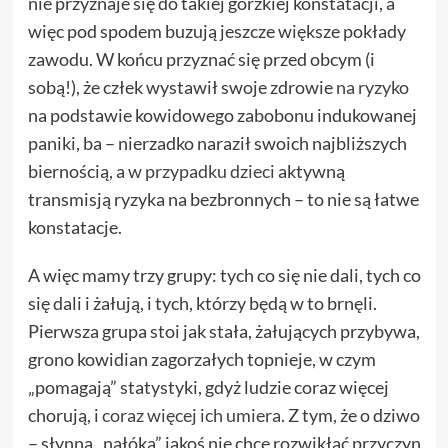
nie przyznaje się do takiej gorzkiej konstatacji, a
więc pod spodem buzują jeszcze większe pokłady
zawodu. W końcu przyznać się przed obcym (i
sobą!), że człek wystawił swoje zdrowie
na ryzyko
na podstawie kowidowego zabobonu indukowanej
paniki, ba – nierzadko naraził swoich najbliższych
biernością, a
w przypadku dzieci
aktywną
transmisją ryzyka na bezbronnych – to nie są łatwe
konstatacje.
A więc mamy trzy grupy: tych co się nie dali, tych co
się dali i żałują, i tych, którzy będą w to brnęli.
Pierwsza grupa stoi jak stała, żałujących przybywa,
grono kowidian zagorzałych topnieje, w czym
„pomagają” statystyki, gdyż ludzie coraz więcej
chorują, i
coraz więcej ich umiera
. Z tym, że o dziwo
– słynna „nałóka” jakoś nie chce rozwikłać przyczyn