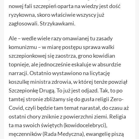
nowej fali szczepień oparta na wiedzy jest
dość
ryzykowna
, skoro właściwie wszyscy już
zagłosowali. Strzykawkami.
Ale – wedle wiele razy omawianej tu zasady
komunizmu – w miarę postępu sprawa walki
szczepionkowej się zaostrza, grono kowidian
topnieje, ale jednocześnie eskaluje w absurdzie
narracji. Ostatnio wystawiono na licytację
koszulkę ministra zdrowia
, w której tenże powziął
Szczepionkę Drugą. To już jest odjazd. Tak, to po
tamtej stronie zbliżamy się do gusła religii
Zero
-
Covid, czyli będzie tam temat narastał, do czasu aż
ostatni chory zniknie z powierzchni ziemi. Religia
ta ma swoich świętych (kowidocelebryci),
męczenników (
Rada Medyczna
), ewangelię piszą