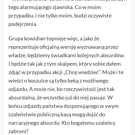
tego alarmującego zjawiska. Co w moim
przypadku, i nie tylko moim, budzi oczywiste
podejrzenia.
Grupa kowidian topnieje więc, a jako że
reprezentuje oficjalną wersję wyznawaną przez
władze, będziemy świadkami kolejnych absurdów.
I będzie tak jak z tym skalpem, który sobie dałem
zdjąć w przypadku akcji „Chcę wiedzieć”. Może i te
wieści o koszulce są tylko beką z możliwego
odjazdu. A
może nie
, bo rzeczywistość jest tak
absurdalna, że wszystko już do niej pasuje. W
końcu odjazdy państwa dysponującego w swym
szaleństwie publiczną kasą mogą dojść do
narracyjnego absurdu. Kto bogatemu szaleńcy
zabroni?