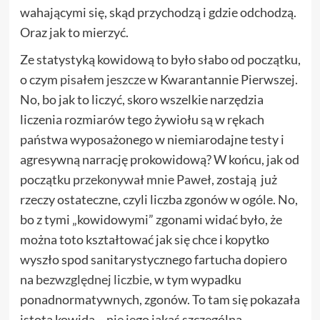
wahającymi się, skąd przychodzą i gdzie odchodzą.
Oraz jak to mierzyć.
Ze statystyką kowidową to było słabo od początku,
o czym
pisałem jeszcze
w Kwarantannie Pierwszej.
No, bo jak to liczyć, skoro wszelkie narzędzia
liczenia rozmiarów tego żywiołu są w rękach
państwa wyposażonego w niemiarodajne testy i
agresywną narrację prokowidową? W końcu, jak od
początku
przekonywał mnie Paweł
, zostają już
rzeczy ostateczne, czyli liczba zgonów w ogóle. No,
bo z tymi „kowidowymi” zgonami widać było, że
można toto kształtować jak się chce i kopytko
wyszło spod sanitarystycznego fartucha dopiero
na
bezwzględnej liczbie
, w tym wypadku
ponadnormatywnych, zgonów. To tam się pokazała
istota kowida – nie jego jakaś szczególna