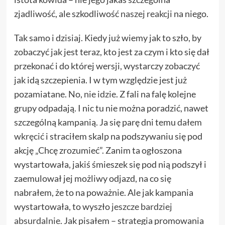
zjadliwość, ale szkodliwość
naszej reakcji
na niego.
Tak samo i dzisiaj. Kiedy już wiemy jak to szło, by
zobaczyć jak jest teraz, kto jest za czym i kto się dał
przekonać i do której wersji, wystarczy zobaczyć
jak idą szczepienia. I w tym względzie jest już
pozamiatane. No,
nie idzie
. Z fali na falę kolejne
grupy odpadają. I nic tu nie można poradzić, nawet
szczególną kampanią. Ja się parę dni temu
dałem
wkręcić
i straciłem skalp na podszywaniu się pod
akcję „Chcę zrozumieć”. Zanim ta ogłoszona
wystartowała, jakiś śmieszek się pod nią podszył i
zaemulował jej możliwy odjazd, na co się
nabrałem, że to na poważnie. Ale jak kampania
wystartowała, to wyszło
jeszcze bardziej
absurdalnie
. Jak pisałem – strategia promowania