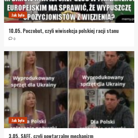
Jak było
10.05. Poczobut, czyli wiwisekcja polskiej racji stanu
0
Jak było
3.05. SAFE, czyli powtarzalny mechanizm