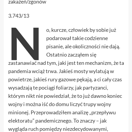
zakażeń/zgonów
3.743/13
N
o, kurcze, człowiek by sobie już
podarował takie codzienne
pisanie, ale okoliczności nie dają.
Ostatnio zacząłem się
zastanawiać nad tym, jaki jest ten mechanizm, że ta
pandemia wciąż trwa. Jakieś mosty wylatują w
powietrze, jakieś rury gazowe pękają, a ci cały czas
wysadzają te pociągi foliarzy, jak partyzanci,
którym nikt nie powiedział, że to już dawno koniec
wojny i można iść do domu liczyć trupy wojny
minionej. Przeprowadziłem analizę „przepływu
elektoratu” pandemicznego. To znaczy – jak
wygląda ruch pomiędzy niezdecydowanymi,