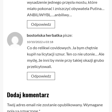
wysadzenie jednego przęsła mostu, które
miało pokonać i zniszczyć obywatela Putina…
ANBILIWYBL….anbiliwy…
Odpowiedz
bostońska herbatka
pisze:
10/10/2022 o 03:18
Co do relikwi covidowych. Ja bym chętnie
kupił na licytacji sznur. Ten co nie utonie… Ale
myślę, że inni by mnie przy takiej okazji grubo
przelicytowali.
Odpowiedz
Dodaj komentarz
Twój adres email nie zostanie opublikowany.
Wymagane
pola są oznaczone
*