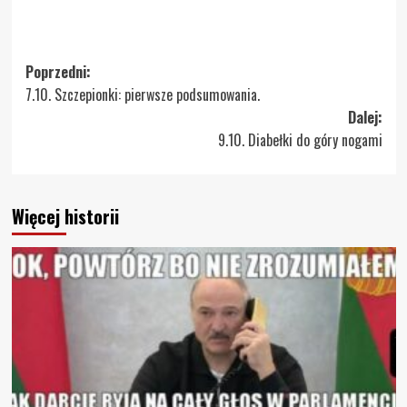
Zobacz
Poprzedni:
7.10. Szczepionki: pierwsze podsumowania.
wpisy
Dalej:
9.10. Diabełki do góry nogami
Więcej historii