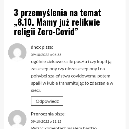
3 przemyślenia na temat
„
8.10. Mamy już relikwie
religii Zero-Covid
”
dncx
pisze:
09/10/2022 o 06:33
ogólnie ciekawe za ile poszła i czy kupił ją
zaszczepiony czy niezaszczepiony i na
pohybel szaleństwu covidowemu potem
spalił w kuble transmitując to zdarzenie w
sieci.
Odpowiedz
Prorocznia
pisze:
09/10/2022 o 11:12
Pisząc komentarz pisałem bardzo